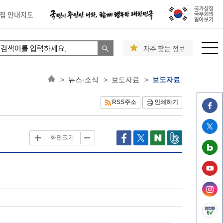
집 안내지도
자주 찾는 정보
>
뉴스·소식
>
보도자료
>
보도자료
RSS주소
인쇄하기
화면크기