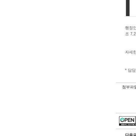
행정안
조 7,
자세한
* 담당
첨부파
다음