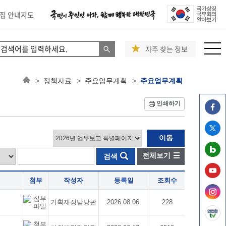
집 안내지도
자주 찾는 정보
>
정책자료
>
주요업무계획
>
주요업무계획
인쇄하기
전체보기
검색
첨부
작성자
등록일
조회수
기획재정담당관
2026.08.06.
228