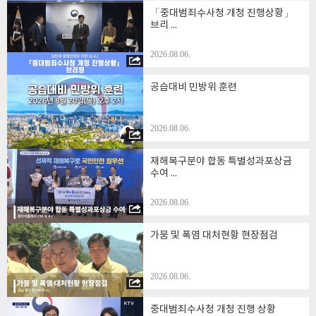
「중대범죄수사청 개청 진행상황」
브리 ...
( KTV 국민방송 케이블방송, 위성방송 ch164, www.ktv.go.kr )
< ⓒ 한국정책방송원 무단전재 및 재배포 금지 >
2026.08.06.
공습대비 민방위 훈련
2026.08.06.
재해복구분야 합동 특별성과포상금
수여 ...
2026.08.06.
가뭄 및 폭염 대처현황 현장점검
2026.08.06.
중대범죄수사청 개청 진행 상황