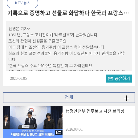
KTV 뉴스
기록으로 증명하고 선물로 화답하다 한국과 프랑스가 나눈 140년의 진심
신경은 기자>
1851년, 프랑스 고래잡이배 '나르발호'가 난파했습니다.
조선의 관헌이 선원들을 구출했고요.
이 과정에서 조선의 '옹기주병'이 프랑스 측에 전달됐습니다.
최초의 한불 교류 성과물인 '옹기주병'이 175년 만에 국내 관객들을 만납
니다.
'한국 프랑스 수교 140주년 특별전'이 그 자리인데요.
이번 전시는 8월 2일까지 두달간 국립고궁박물관에서 먼저 선보인 후, 대
통령기록관으로 자리를 옮겨 이어집니다.
2026.06.05
전시에서는 한국과 프랑스의 역대 대통령들이 주고받은 선물, 서신 등이
만날 수 있는데요.
140년간 이어진 한국과 프랑스, 양국의 교류사를 한자리에서 볼 수 있습
전체
니다.
다양한 문화유산을 통해 당시의 외교 정취를 느껴보시는 건 어떨까요?
행정안전부 업무보고 사전 브리핑
지금까지 보도자료 브리핑이었습니다.
2026.08.06.