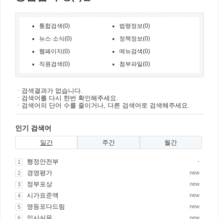
통합검색(0)
법령정보(0)
뉴스·소식(0)
정책정보(0)
웹페이지(0)
메뉴검색(0)
직원검색(0)
첨부파일(0)
ㆍ검색결과가 없습니다.
ㆍ검색어를 다시 한번 확인해주세요.
ㆍ검색어의 단어 수를 줄이거나, 다른 검색어로 검색해주세요.
인기 검색어
일간
주간
월간
행정안전부
-
1
경영평가
new
2
정부포상
new
3
시가표준액
new
4
영등포다드림
new
5
인사실무
new
6