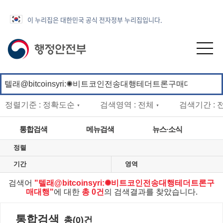
이 누리집은 대한민국 공식 전자정부 누리집입니다.
정렬기준 : 정확도순
검색영역 : 전체
검색기간 : 
▼
▼
통합검색
메뉴검색
뉴스·소식
정렬
법령정보
정책정보
업무안내
기간
영역
ENGLISH
첨부파일
웹페이지
검색어
"텔래@bitcoinsyri:✺비트코인전송대행테더트론구
매대행"
에 대한
총 0건
의 검색결과를 찾았습니다.
통합검색
총(0)건