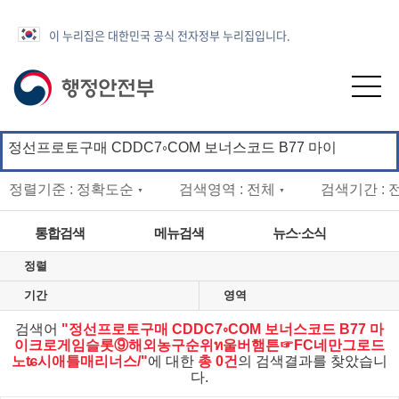
이 누리집은 대한민국 공식 전자정부 누리집입니다.
정렬기준 : 정확도순
검색영역 : 전체
검색기간 : 
▼
▼
통합검색
메뉴검색
뉴스·소식
정렬
법령정보
정책정보
업무안내
기간
영역
ENGLISH
첨부파일
웹페이지
검색어
"정선프로토구매 CDDC7༚COM 보너스코드 B77 마
이크로게임슬롯⑨해외농구순위ท울버햄튼☞FC네만그로드
노ʨ시애틀매리너스/"
에 대한
총 0건
의 검색결과를 찾았습니
다.