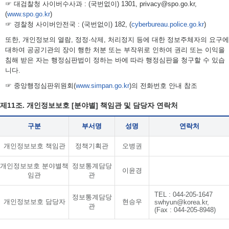
☞ 대검찰청 사이버수사과 : (국번없이) 1301, privacy@spo.go.kr,
(
www.spo.go.kr
)
☞ 경찰청 사이버안전국 : (국번없이) 182, (
cyberbureau.police.go.kr
)
또한, 개인정보의 열람, 정정·삭제, 처리정지 등에 대한 정보주체자의 요구에
대하여 공공기관의 장이 행한 처분 또는 부작위로 인하여 권리 또는 이익을
침해 받은 자는 행정심판법이 정하는 바에 따라 행정심판을 청구할 수 있습
니다.
☞ 중앙행정심판위원회(
www.simpan.go.kr
)의 전화번호 안내 참조
제11조. 개인정보보호 [분야별] 책임관 및 담당자 연락처
구분
부서명
성명
연락처
개인정보보호 책임관
정책기획관
오병권
개인정보보호 분야별책
정보통계담당
이윤경
임관
관
TEL : 044-205-1647
정보통계담당
개인정보보호 담당자
현승우
swhyun@korea.kr
,
관
(Fax : 044-205-8948)