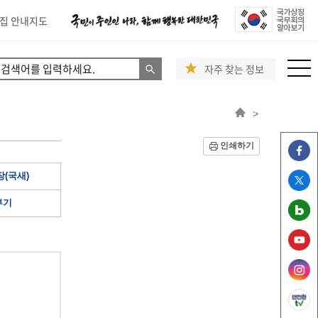
집 안내지도
자주 찾는 정보
>
인쇄하기
(국새)
부기