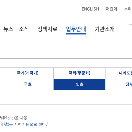
ENGLISH
어린이
누리
뉴스 · 소식
정책자료
업무안내
기관소개
국가(애국가)
국화(무궁화)
나라도장
국호
연호
정
원(西曆紀元)을 사용
(年號)는 서력기원으로 한다."