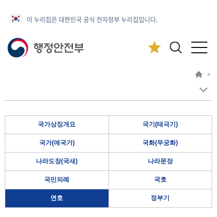
이 누리집은 대한민국 공식 전자정부 누리집입니다.
>
국가상징개요
국기(태극기)
국가(애국가)
국화(무궁화)
나라도장(국새)
나라문장
국민의례
국호
연호
정부기