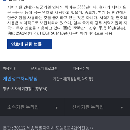
서력기원 연대와 단군기원 연대의 차이는 2333년이다. 현재의 서력기원
은 공문서 등에 공용 연호로 사용하고 있으며, 종교계, 학계 등 민간에서
단군기원을 사용하는 것을 금지하고 있는 것은 아니다. 서력기원 연호의
사용은 세계적으로 보편화되어 있으며, 일부 국가의 경우 서력기원과 자
국의 특수 연호를 사용하고 있다. 西紀 1998년의 경우, 平成 10년(일본),
佛紀 2561년(태국), HEGIRA 1418년(사우디아라비아)으로 사용
연호에 관한 법률
이용안내
문서보기 프로그램
저작권정책
개인정보처리방침
기관소개(직원검색, 약도 등)
정부·지자체 기관정보(정부24)
소속기관 누리집
산하기관 누리집
본관 : 30112 세종특별자치시 도움6로 42(어진동) /