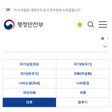
이 누리집은 대한민국 공식 전자정부 누리집입니다.
>
국가상징개요
국기(태극기)
국가(애국가)
국화(무궁화)
나라도장(국새)
나라문장
국민의례
국호
연호
정부기