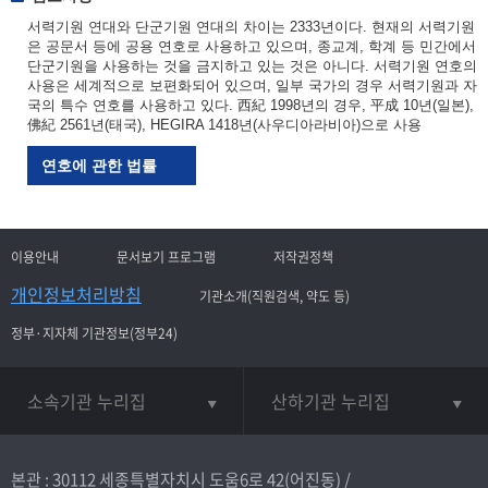
서력기원 연대와 단군기원 연대의 차이는 2333년이다. 현재의 서력기원
은 공문서 등에 공용 연호로 사용하고 있으며, 종교계, 학계 등 민간에서
단군기원을 사용하는 것을 금지하고 있는 것은 아니다. 서력기원 연호의
사용은 세계적으로 보편화되어 있으며, 일부 국가의 경우 서력기원과 자
국의 특수 연호를 사용하고 있다. 西紀 1998년의 경우, 平成 10년(일본),
佛紀 2561년(태국), HEGIRA 1418년(사우디아라비아)으로 사용
연호에 관한 법률
이용안내
문서보기 프로그램
저작권정책
개인정보처리방침
기관소개(직원검색, 약도 등)
정부·지자체 기관정보(정부24)
소속기관 누리집
산하기관 누리집
본관 : 30112 세종특별자치시 도움6로 42(어진동) /