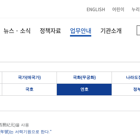
ENGLISH
어린이
누리
뉴스 · 소식
정책자료
업무안내
기관소개
국가(애국가)
국화(무궁화)
나라도장
국호
연호
정
원(西曆紀元)을 사용
(年號)는 서력기원으로 한다."