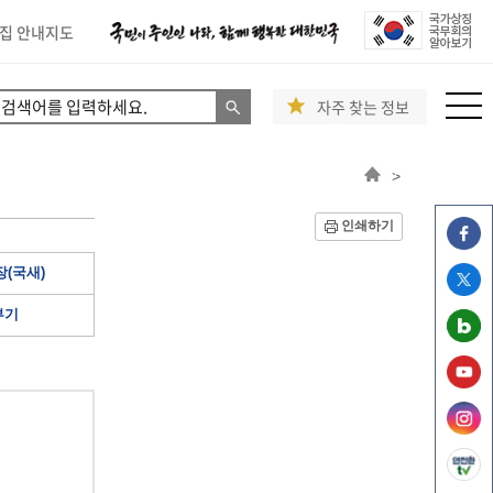
집 안내지도
자주 찾는 정보
>
인쇄하기
(국새)
부기