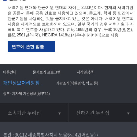
서력기원 연대와 단군기원 연대의 차이는 2333년이다. 현재의 서력기원
은 공문서 등에 공용 연호로 사용하고 있으며, 종교계, 학계 등 민간에서
단군기원을 사용하는 것을 금지하고 있는 것은 아니다. 서력기원 연호의
사용은 세계적으로 보편화되어 있으며, 일부 국가의 경우 서력기원과 자
국의 특수 연호를 사용하고 있다. 西紀 1998년의 경우, 平成 10년(일본),
佛紀 2561년(태국), HEGIRA 1418년(사우디아라비아)으로 사용
연호에 관한 법률
이용안내
문서보기 프로그램
저작권정책
개인정보처리방침
기관소개(직원검색, 약도 등)
정부·지자체 기관정보(정부24)
소속기관 누리집
산하기관 누리집
본관 : 30112 세종특별자치시 도움6로 42(어진동) /