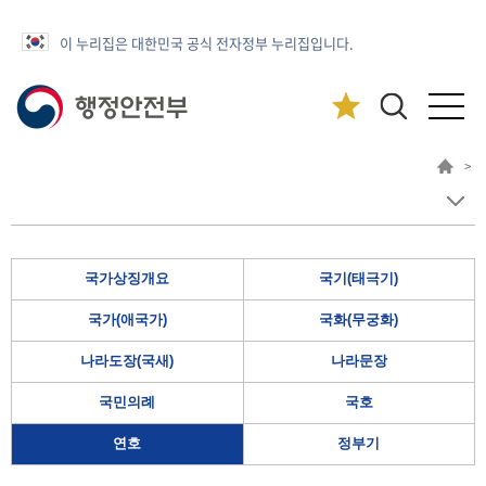
이 누리집은 대한민국 공식 전자정부 누리집입니다.
>
국가상징개요
국기(태극기)
국가(애국가)
국화(무궁화)
나라도장(국새)
나라문장
국민의례
국호
연호
정부기