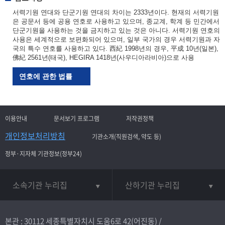
서력기원 연대와 단군기원 연대의 차이는 2333년이다. 현재의 서력기원
은 공문서 등에 공용 연호로 사용하고 있으며, 종교계, 학계 등 민간에서
단군기원을 사용하는 것을 금지하고 있는 것은 아니다. 서력기원 연호의
사용은 세계적으로 보편화되어 있으며, 일부 국가의 경우 서력기원과 자
국의 특수 연호를 사용하고 있다. 西紀 1998년의 경우, 平成 10년(일본),
佛紀 2561년(태국), HEGIRA 1418년(사우디아라비아)으로 사용
연호에 관한 법률
이용안내
문서보기 프로그램
저작권정책
개인정보처리방침
기관소개(직원검색, 약도 등)
정부·지자체 기관정보(정부24)
소속기관 누리집
산하기관 누리집
본관 : 30112 세종특별자치시 도움6로 42(어진동) /