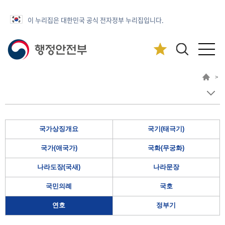
이 누리집은 대한민국 공식 전자정부 누리집입니다.
>
국가상징개요
국기(태극기)
국가(애국가)
국화(무궁화)
나라도장(국새)
나라문장
국민의례
국호
연호
정부기