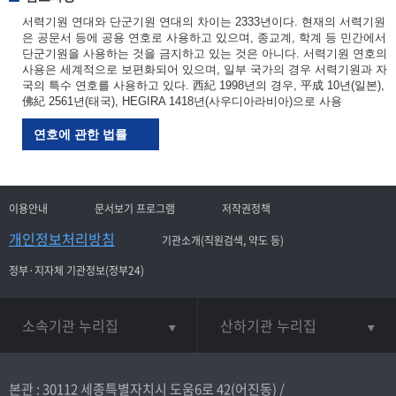
서력기원 연대와 단군기원 연대의 차이는 2333년이다. 현재의 서력기원
은 공문서 등에 공용 연호로 사용하고 있으며, 종교계, 학계 등 민간에서
단군기원을 사용하는 것을 금지하고 있는 것은 아니다. 서력기원 연호의
사용은 세계적으로 보편화되어 있으며, 일부 국가의 경우 서력기원과 자
국의 특수 연호를 사용하고 있다. 西紀 1998년의 경우, 平成 10년(일본),
佛紀 2561년(태국), HEGIRA 1418년(사우디아라비아)으로 사용
연호에 관한 법률
이용안내
문서보기 프로그램
저작권정책
개인정보처리방침
기관소개(직원검색, 약도 등)
정부·지자체 기관정보(정부24)
소속기관 누리집
산하기관 누리집
본관 : 30112 세종특별자치시 도움6로 42(어진동) /