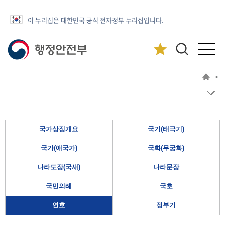
이 누리집은 대한민국 공식 전자정부 누리집입니다.
>
국가상징개요
국기(태극기)
국가(애국가)
국화(무궁화)
나라도장(국새)
나라문장
국민의례
국호
연호
정부기