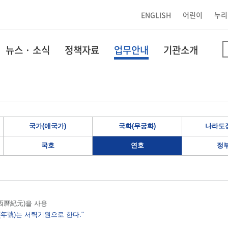
ENGLISH
어린이
누리
뉴스 · 소식
정책자료
업무안내
기관소개
국가(애국가)
국화(무궁화)
나라도장
국호
연호
정
원(西曆紀元)을 사용
(年號)는 서력기원으로 한다."