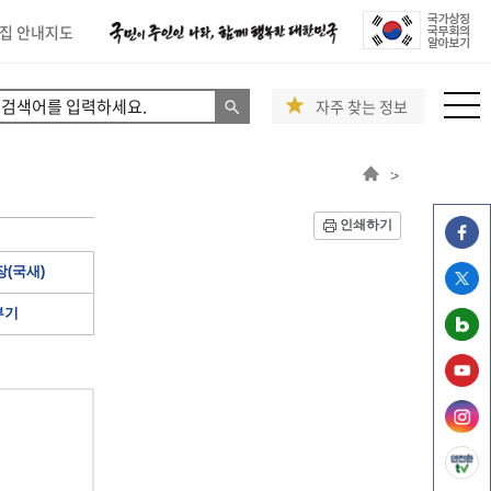
집 안내지도
자주 찾는 정보
>
인쇄하기
(국새)
부기