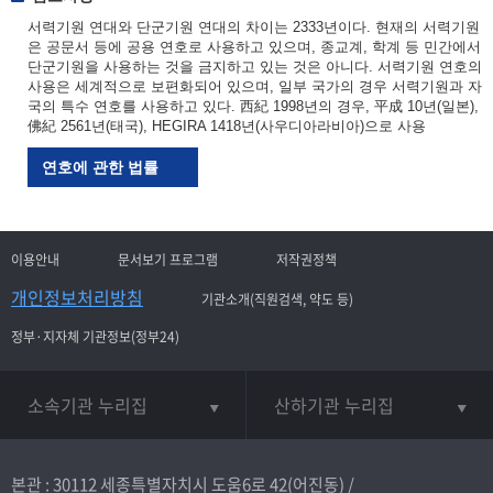
서력기원 연대와 단군기원 연대의 차이는 2333년이다. 현재의 서력기원
은 공문서 등에 공용 연호로 사용하고 있으며, 종교계, 학계 등 민간에서
단군기원을 사용하는 것을 금지하고 있는 것은 아니다. 서력기원 연호의
사용은 세계적으로 보편화되어 있으며, 일부 국가의 경우 서력기원과 자
국의 특수 연호를 사용하고 있다. 西紀 1998년의 경우, 平成 10년(일본),
佛紀 2561년(태국), HEGIRA 1418년(사우디아라비아)으로 사용
연호에 관한 법률
이용안내
문서보기 프로그램
저작권정책
개인정보처리방침
기관소개(직원검색, 약도 등)
정부·지자체 기관정보(정부24)
소속기관 누리집
산하기관 누리집
본관 : 30112 세종특별자치시 도움6로 42(어진동) /