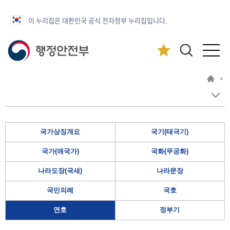
이 누리집은 대한민국 공식 전자정부 누리집입니다.
>
국가상징개요
국기(태극기)
국가(애국가)
국화(무궁화)
나라도장(국새)
나라문장
국민의례
국호
연호
정부기