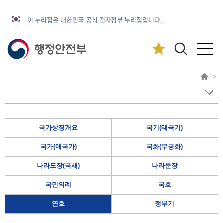
이 누리집은 대한민국 공식 전자정부 누리집입니다.
>
국가상징개요
국기(태극기)
국가(애국가)
국화(무궁화)
나라도장(국새)
나라문장
국민의례
국호
연호
정부기