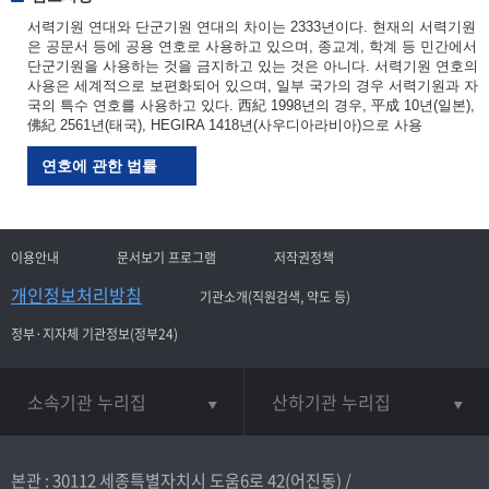
서력기원 연대와 단군기원 연대의 차이는 2333년이다. 현재의 서력기원
은 공문서 등에 공용 연호로 사용하고 있으며, 종교계, 학계 등 민간에서
단군기원을 사용하는 것을 금지하고 있는 것은 아니다. 서력기원 연호의
사용은 세계적으로 보편화되어 있으며, 일부 국가의 경우 서력기원과 자
국의 특수 연호를 사용하고 있다. 西紀 1998년의 경우, 平成 10년(일본),
佛紀 2561년(태국), HEGIRA 1418년(사우디아라비아)으로 사용
연호에 관한 법률
이용안내
문서보기 프로그램
저작권정책
개인정보처리방침
기관소개(직원검색, 약도 등)
정부·지자체 기관정보(정부24)
소속기관 누리집
산하기관 누리집
본관 : 30112 세종특별자치시 도움6로 42(어진동) /