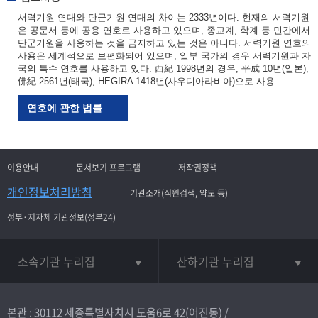
서력기원 연대와 단군기원 연대의 차이는 2333년이다. 현재의 서력기원
은 공문서 등에 공용 연호로 사용하고 있으며, 종교계, 학계 등 민간에서
단군기원을 사용하는 것을 금지하고 있는 것은 아니다. 서력기원 연호의
사용은 세계적으로 보편화되어 있으며, 일부 국가의 경우 서력기원과 자
국의 특수 연호를 사용하고 있다. 西紀 1998년의 경우, 平成 10년(일본),
佛紀 2561년(태국), HEGIRA 1418년(사우디아라비아)으로 사용
연호에 관한 법률
이용안내
문서보기 프로그램
저작권정책
개인정보처리방침
기관소개(직원검색, 약도 등)
정부·지자체 기관정보(정부24)
소속기관 누리집
산하기관 누리집
본관 : 30112 세종특별자치시 도움6로 42(어진동) /