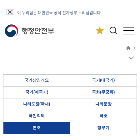
이 누리집은 대한민국 공식 전자정부 누리집입니다.
>
국가상징개요
국기(태극기)
국가(애국가)
국화(무궁화)
나라도장(국새)
나라문장
국민의례
국호
연호
정부기