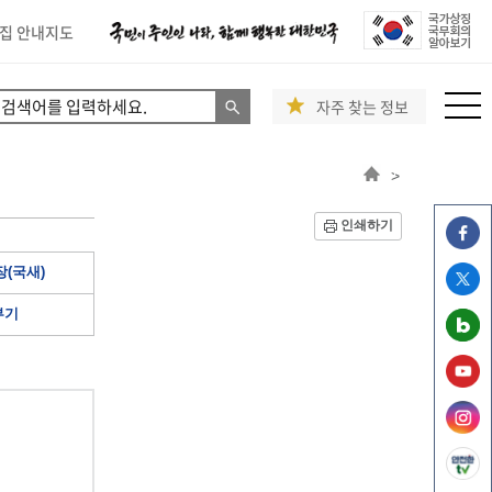
집 안내지도
자주 찾는 정보
>
인쇄하기
(국새)
부기