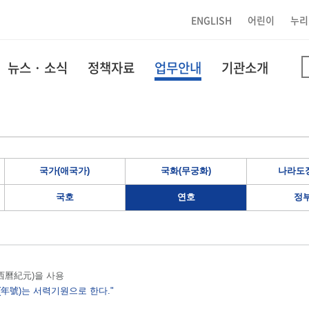
ENGLISH
어린이
누리
뉴스 · 소식
정책자료
업무안내
기관소개
국가(애국가)
국화(무궁화)
나라도장
국호
연호
정
원(西曆紀元)을 사용
(年號)는 서력기원으로 한다."