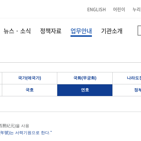
ENGLISH
어린이
누리
뉴스 · 소식
정책자료
업무안내
기관소개
국가(애국가)
국화(무궁화)
나라도장
국호
연호
정
원(西曆紀元)을 사용
(年號)는 서력기원으로 한다."