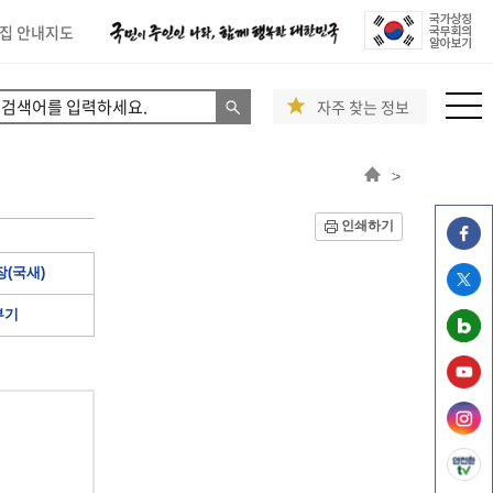
집 안내지도
자주 찾는 정보
>
인쇄하기
(국새)
부기