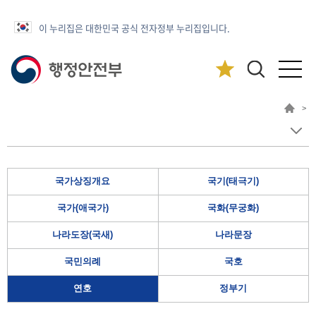
이 누리집은 대한민국 공식 전자정부 누리집입니다.
>
국가상징개요
국기(태극기)
국가(애국가)
국화(무궁화)
나라도장(국새)
나라문장
국민의례
국호
연호
정부기