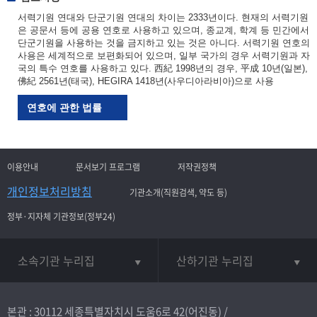
서력기원 연대와 단군기원 연대의 차이는 2333년이다. 현재의 서력기원
은 공문서 등에 공용 연호로 사용하고 있으며, 종교계, 학계 등 민간에서
단군기원을 사용하는 것을 금지하고 있는 것은 아니다. 서력기원 연호의
사용은 세계적으로 보편화되어 있으며, 일부 국가의 경우 서력기원과 자
국의 특수 연호를 사용하고 있다. 西紀 1998년의 경우, 平成 10년(일본),
佛紀 2561년(태국), HEGIRA 1418년(사우디아라비아)으로 사용
연호에 관한 법률
이용안내
문서보기 프로그램
저작권정책
개인정보처리방침
기관소개(직원검색, 약도 등)
정부·지자체 기관정보(정부24)
소속기관 누리집
산하기관 누리집
본관 : 30112 세종특별자치시 도움6로 42(어진동) /