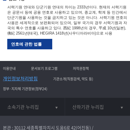
서력기원 연대와 단군기원 연대의 차이는 2333년이다. 현재의 서력기원
은 공문서 등에 공용 연호로 사용하고 있으며, 종교계, 학계 등 민간에서
단군기원을 사용하는 것을 금지하고 있는 것은 아니다. 서력기원 연호의
사용은 세계적으로 보편화되어 있으며, 일부 국가의 경우 서력기원과 자
국의 특수 연호를 사용하고 있다. 西紀 1998년의 경우, 平成 10년(일본),
佛紀 2561년(태국), HEGIRA 1418년(사우디아라비아)으로 사용
연호에 관한 법률
이용안내
문서보기 프로그램
저작권정책
개인정보처리방침
기관소개(직원검색, 약도 등)
정부·지자체 기관정보(정부24)
소속기관 누리집
산하기관 누리집
본관 : 30112 세종특별자치시 도움6로 42(어진동) /