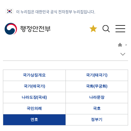
이 누리집은 대한민국 공식 전자정부 누리집입니다.
>
국가상징개요
국기(태극기)
국가(애국가)
국화(무궁화)
나라도장(국새)
나라문장
국민의례
국호
연호
정부기