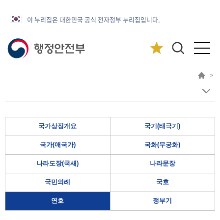
이 누리집은 대한민국 공식 전자정부 누리집입니다.
>
국가상징개요
국기(태극기)
국가(애국가)
국화(무궁화)
나라도장(국새)
나라문장
국민의례
국호
연호
정부기