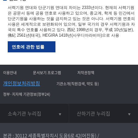
서력기원 연대와 단군기원 연대의 차이는 2333년이다. 현재의 서력기원
은 공문서 등에 공용 연호로 사용하고 있으며, 종교계, 학계 등 민간에서
단군기원을 사용하는 것을 금지하고 있는 것은 아니다. 서력기원 연호의
사용은 세계적으로 보편화되어 있으며, 일부 국가의 경우 서력기원과 자
국의 특수 연호를 사용하고 있다. 西紀 1998년의 경우, 平成 10년(일본),
佛紀 2561년(태국), HEGIRA 1418년(사우디아라비아)으로 사용
연호에 관한 법률
이용안내
문서보기 프로그램
저작권정책
개인정보처리방침
기관소개(직원검색, 약도 등)
정부·지자체 기관정보(정부24)
소속기관 누리집
산하기관 누리집
본관 : 30112 세종특별자치시 도움6로 42(어진동) /