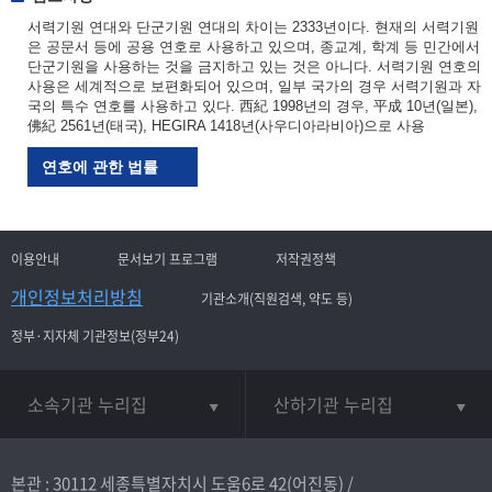
서력기원 연대와 단군기원 연대의 차이는 2333년이다. 현재의 서력기원
은 공문서 등에 공용 연호로 사용하고 있으며, 종교계, 학계 등 민간에서
단군기원을 사용하는 것을 금지하고 있는 것은 아니다. 서력기원 연호의
사용은 세계적으로 보편화되어 있으며, 일부 국가의 경우 서력기원과 자
국의 특수 연호를 사용하고 있다. 西紀 1998년의 경우, 平成 10년(일본),
佛紀 2561년(태국), HEGIRA 1418년(사우디아라비아)으로 사용
연호에 관한 법률
이용안내
문서보기 프로그램
저작권정책
개인정보처리방침
기관소개(직원검색, 약도 등)
정부·지자체 기관정보(정부24)
소속기관 누리집
산하기관 누리집
본관 : 30112 세종특별자치시 도움6로 42(어진동) /