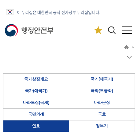
이 누리집은 대한민국 공식 전자정부 누리집입니다.
>
국가상징개요
국기(태극기)
국가(애국가)
국화(무궁화)
나라도장(국새)
나라문장
국민의례
국호
연호
정부기