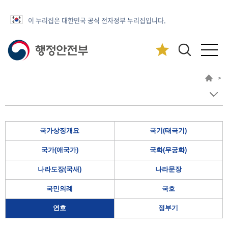
이 누리집은 대한민국 공식 전자정부 누리집입니다.
>
국가상징개요
국기(태극기)
국가(애국가)
국화(무궁화)
나라도장(국새)
나라문장
국민의례
국호
연호
정부기