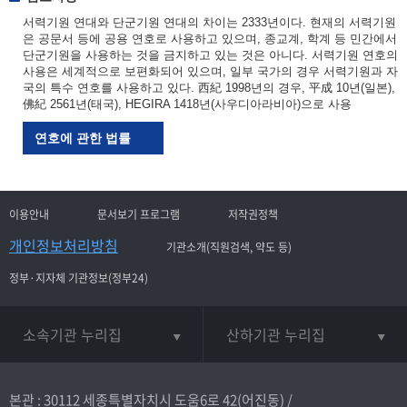
서력기원 연대와 단군기원 연대의 차이는 2333년이다. 현재의 서력기원
은 공문서 등에 공용 연호로 사용하고 있으며, 종교계, 학계 등 민간에서
단군기원을 사용하는 것을 금지하고 있는 것은 아니다. 서력기원 연호의
사용은 세계적으로 보편화되어 있으며, 일부 국가의 경우 서력기원과 자
국의 특수 연호를 사용하고 있다. 西紀 1998년의 경우, 平成 10년(일본),
佛紀 2561년(태국), HEGIRA 1418년(사우디아라비아)으로 사용
연호에 관한 법률
이용안내
문서보기 프로그램
저작권정책
개인정보처리방침
기관소개(직원검색, 약도 등)
정부·지자체 기관정보(정부24)
소속기관 누리집
산하기관 누리집
본관 : 30112 세종특별자치시 도움6로 42(어진동) /