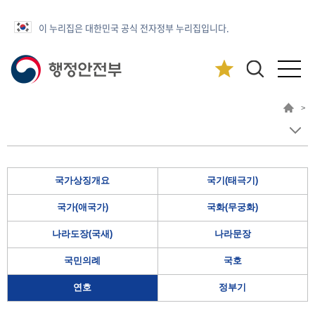
이 누리집은 대한민국 공식 전자정부 누리집입니다.
>
국가상징개요
국기(태극기)
국가(애국가)
국화(무궁화)
나라도장(국새)
나라문장
국민의례
국호
연호
정부기