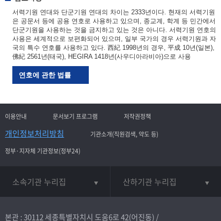
서력기원 연대와 단군기원 연대의 차이는 2333년이다. 현재의 서력기원
은 공문서 등에 공용 연호로 사용하고 있으며, 종교계, 학계 등 민간에서
단군기원을 사용하는 것을 금지하고 있는 것은 아니다. 서력기원 연호의
사용은 세계적으로 보편화되어 있으며, 일부 국가의 경우 서력기원과 자
국의 특수 연호를 사용하고 있다. 西紀 1998년의 경우, 平成 10년(일본),
佛紀 2561년(태국), HEGIRA 1418년(사우디아라비아)으로 사용
연호에 관한 법률
이용안내
문서보기 프로그램
저작권정책
개인정보처리방침
기관소개(직원검색, 약도 등)
정부·지자체 기관정보(정부24)
소속기관 누리집
산하기관 누리집
본관 : 30112 세종특별자치시 도움6로 42(어진동) /