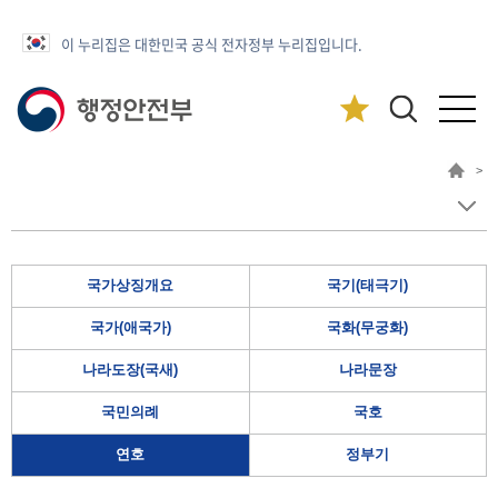
이 누리집은 대한민국 공식 전자정부 누리집입니다.
>
국가상징개요
국기(태극기)
국가(애국가)
국화(무궁화)
나라도장(국새)
나라문장
국민의례
국호
연호
정부기