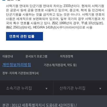
서력기원 연대와 단군기원 연대의 차이는 2333년이다. 현재의 서력기원
은 공문서 등에 공용 연호로 사용하고 있으며, 종교계, 학계 등 민간에서
단군기원을 사용하는 것을 금지하고 있는 것은 아니다. 서력기원 연호의
사용은 세계적으로 보편화되어 있으며, 일부 국가의 경우 서력기원과 자
국의 특수 연호를 사용하고 있다. 西紀 1998년의 경우, 平成 10년(일본),
佛紀 2561년(태국), HEGIRA 1418년(사우디아라비아)으로 사용
연호에 관한 법률
이용안내
문서보기 프로그램
저작권정책
개인정보처리방침
기관소개(직원검색, 약도 등)
정부·지자체 기관정보(정부24)
소속기관 누리집
산하기관 누리집
본관 : 30112 세종특별자치시 도움6로 42(어진동) /