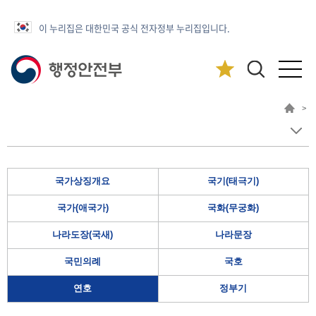
이 누리집은 대한민국 공식 전자정부 누리집입니다.
>
국가상징개요
국기(태극기)
국가(애국가)
국화(무궁화)
나라도장(국새)
나라문장
국민의례
국호
연호
정부기