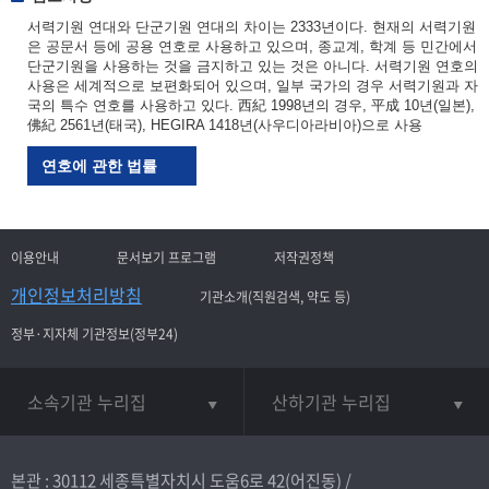
서력기원 연대와 단군기원 연대의 차이는 2333년이다. 현재의 서력기원
은 공문서 등에 공용 연호로 사용하고 있으며, 종교계, 학계 등 민간에서
단군기원을 사용하는 것을 금지하고 있는 것은 아니다. 서력기원 연호의
사용은 세계적으로 보편화되어 있으며, 일부 국가의 경우 서력기원과 자
국의 특수 연호를 사용하고 있다. 西紀 1998년의 경우, 平成 10년(일본),
佛紀 2561년(태국), HEGIRA 1418년(사우디아라비아)으로 사용
연호에 관한 법률
이용안내
문서보기 프로그램
저작권정책
개인정보처리방침
기관소개(직원검색, 약도 등)
정부·지자체 기관정보(정부24)
소속기관 누리집
산하기관 누리집
본관 : 30112 세종특별자치시 도움6로 42(어진동) /