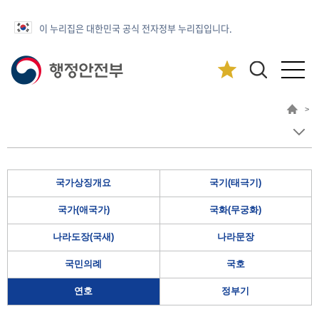
이 누리집은 대한민국 공식 전자정부 누리집입니다.
>
국가상징개요
국기(태극기)
국가(애국가)
국화(무궁화)
나라도장(국새)
나라문장
국민의례
국호
연호
정부기