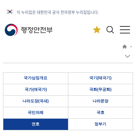
이 누리집은 대한민국 공식 전자정부 누리집입니다.
>
국가상징개요
국기(태극기)
국가(애국가)
국화(무궁화)
나라도장(국새)
나라문장
국민의례
국호
연호
정부기