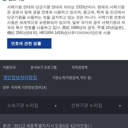
서력기원 연대와 단군기원 연대의 차이는 2333년이다. 현재의 서력기원
은 공문서 등에 공용 연호로 사용하고 있으며, 종교계, 학계 등 민간에서
단군기원을 사용하는 것을 금지하고 있는 것은 아니다. 서력기원 연호의
사용은 세계적으로 보편화되어 있으며, 일부 국가의 경우 서력기원과 자
국의 특수 연호를 사용하고 있다. 西紀 1998년의 경우, 平成 10년(일본),
佛紀 2561년(태국), HEGIRA 1418년(사우디아라비아)으로 사용
연호에 관한 법률
이용안내
문서보기 프로그램
저작권정책
개인정보처리방침
기관소개(직원검색, 약도 등)
정부·지자체 기관정보(정부24)
소속기관 누리집
산하기관 누리집
본관 : 30112 세종특별자치시 도움6로 42(어진동) /