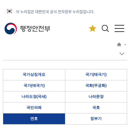
이 누리집은 대한민국 공식 전자정부 누리집입니다.
>
국가상징개요
국기(태극기)
국가(애국가)
국화(무궁화)
나라도장(국새)
나라문장
국민의례
국호
연호
정부기