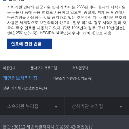
서력기원 연대와 단군기원 연대의 차이는 2333년이다. 현재의 서력기원
은 공문서 등에 공용 연호로 사용하고 있으며, 종교계, 학계 등 민간에서
단군기원을 사용하는 것을 금지하고 있는 것은 아니다. 서력기원 연호의
사용은 세계적으로 보편화되어 있으며, 일부 국가의 경우 서력기원과 자
국의 특수 연호를 사용하고 있다. 西紀 1998년의 경우, 平成 10년(일본),
佛紀 2561년(태국), HEGIRA 1418년(사우디아라비아)으로 사용
연호에 관한 법률
이용안내
문서보기 프로그램
저작권정책
개인정보처리방침
기관소개(직원검색, 약도 등)
정부·지자체 기관정보(정부24)
소속기관 누리집
산하기관 누리집
본관 : 30112 세종특별자치시 도움6로 42(어진동) /