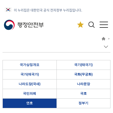
이 누리집은 대한민국 공식 전자정부 누리집입니다.
>
국가상징개요
국기(태극기)
국가(애국가)
국화(무궁화)
나라도장(국새)
나라문장
국민의례
국호
연호
정부기