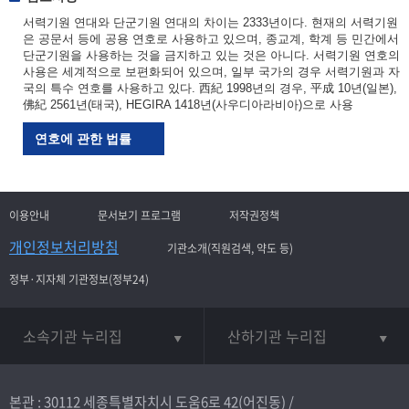
서력기원 연대와 단군기원 연대의 차이는 2333년이다. 현재의 서력기원
은 공문서 등에 공용 연호로 사용하고 있으며, 종교계, 학계 등 민간에서
단군기원을 사용하는 것을 금지하고 있는 것은 아니다. 서력기원 연호의
사용은 세계적으로 보편화되어 있으며, 일부 국가의 경우 서력기원과 자
국의 특수 연호를 사용하고 있다. 西紀 1998년의 경우, 平成 10년(일본),
佛紀 2561년(태국), HEGIRA 1418년(사우디아라비아)으로 사용
연호에 관한 법률
이용안내
문서보기 프로그램
저작권정책
개인정보처리방침
기관소개(직원검색, 약도 등)
정부·지자체 기관정보(정부24)
소속기관 누리집
산하기관 누리집
본관 : 30112 세종특별자치시 도움6로 42(어진동) /