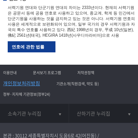
서력기원 연대와 단군기원 연대의 차이는 2333년이다. 현재의 서력기원
은 공문서 등에 공용 연호로 사용하고 있으며, 종교계, 학계 등 민간에서
단군기원을 사용하는 것을 금지하고 있는 것은 아니다. 서력기원 연호의
사용은 세계적으로 보편화되어 있으며, 일부 국가의 경우 서력기원과 자
국의 특수 연호를 사용하고 있다. 西紀 1998년의 경우, 平成 10년(일본),
佛紀 2561년(태국), HEGIRA 1418년(사우디아라비아)으로 사용
연호에 관한 법률
이용안내
문서보기 프로그램
저작권정책
개인정보처리방침
기관소개(직원검색, 약도 등)
정부·지자체 기관정보(정부24)
소속기관 누리집
산하기관 누리집
본관 : 30112 세종특별자치시 도움6로 42(어진동) /