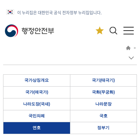
이 누리집은 대한민국 공식 전자정부 누리집입니다.
>
국가상징개요
국기(태극기)
국가(애국가)
국화(무궁화)
나라도장(국새)
나라문장
국민의례
국호
연호
정부기