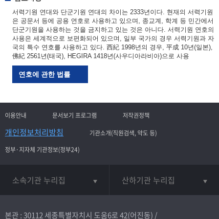
서력기원 연대와 단군기원 연대의 차이는 2333년이다. 현재의 서력기원
은 공문서 등에 공용 연호로 사용하고 있으며, 종교계, 학계 등 민간에서
단군기원을 사용하는 것을 금지하고 있는 것은 아니다. 서력기원 연호의
사용은 세계적으로 보편화되어 있으며, 일부 국가의 경우 서력기원과 자
국의 특수 연호를 사용하고 있다. 西紀 1998년의 경우, 平成 10년(일본),
佛紀 2561년(태국), HEGIRA 1418년(사우디아라비아)으로 사용
연호에 관한 법률
이용안내
문서보기 프로그램
저작권정책
개인정보처리방침
기관소개(직원검색, 약도 등)
정부·지자체 기관정보(정부24)
소속기관 누리집
산하기관 누리집
본관 : 30112 세종특별자치시 도움6로 42(어진동) /