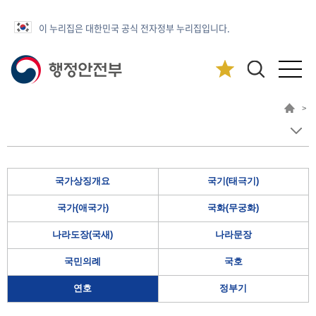
이 누리집은 대한민국 공식 전자정부 누리집입니다.
>
국가상징개요
국기(태극기)
국가(애국가)
국화(무궁화)
나라도장(국새)
나라문장
국민의례
국호
연호
정부기