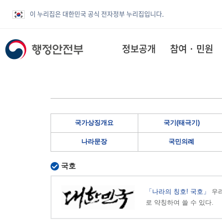
이 누리집은 대한민국 공식 전자정부 누리집입니다.
정보공개
참여 · 민원
국가상징개요
국기(태극기)
나라문장
국민의례
국호
「나라의 칭호! 국호」
우리
로 약칭하여 쓸 수 있다.