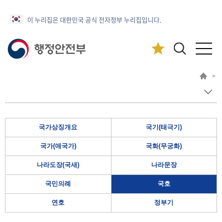
이 누리집은 대한민국 공식 전자정부 누리집입니다.
>
국가상징개요
국기(태극기)
국가(애국가)
국화(무궁화)
나라도장(국새)
나라문장
국민의례
국호
연호
정부기