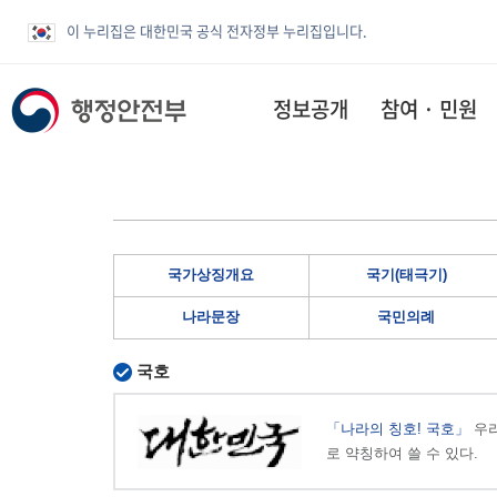
이 누리집은 대한민국 공식 전자정부 누리집입니다.
정보공개
참여 · 민원
국가상징개요
국기(태극기)
나라문장
국민의례
국호
「나라의 칭호! 국호」
우리
로 약칭하여 쓸 수 있다.