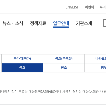
ENGLISH
어린이
누리
뉴스 · 소식
정책자료
업무안내
기관소개
국가(애국가)
국화(무궁화)
나라도장
국호
연호
정
나라의 정식 국호는 대한민국(大韓民國)이나 사용의 편의상 대한(大韓)이나 한