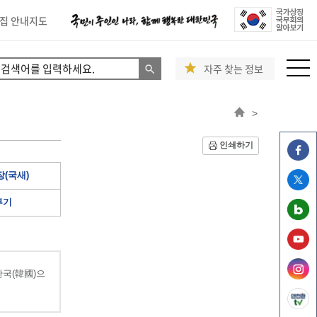
집 안내지도
자주 찾는 정보
>
인쇄하기
(국새)
부기
국(韓國)으