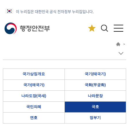
이 누리집은 대한민국 공식 전자정부 누리집입니다.
>
국가상징개요
국기(태극기)
국가(애국가)
국화(무궁화)
나라도장(국새)
나라문장
국민의례
국호
연호
정부기