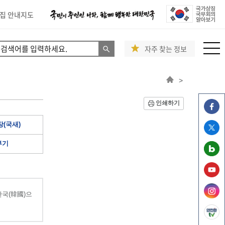
집 안내지도
자주 찾는 정보
>
인쇄하기
(국새)
부기
국(韓國)으