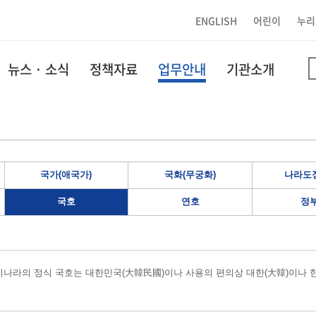
ENGLISH
어린이
누리
뉴스 · 소식
정책자료
업무안내
기관소개
국가(애국가)
국화(무궁화)
나라도장
국호
연호
정
나라의 정식 국호는 대한민국(大韓民國)이나 사용의 편의상 대한(大韓)이나 한