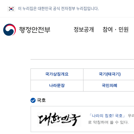
이 누리집은 대한민국 공식 전자정부 누리집입니다.
정보공개
참여 · 민원
국가상징개요
국기(태극기)
나라문장
국민의례
국호
「나라의 칭호! 국호」
우리
로 약칭하여 쓸 수 있다.