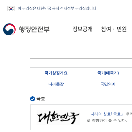
이 누리집은 대한민국 공식 전자정부 누리집입니다.
정보공개
참여 · 민원
국가상징개요
국기(태극기)
나라문장
국민의례
국호
「나라의 칭호! 국호」
우리
로 약칭하여 쓸 수 있다.