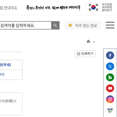
집 안내지도
자주 찾는 정보
>
인쇄하기
(국새)
부기
국(韓國)으