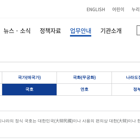
ENGLISH
어린이
누리
뉴스 · 소식
정책자료
업무안내
기관소개
국가(애국가)
국화(무궁화)
나라도장
국호
연호
정
나라의 정식 국호는 대한민국(大韓民國)이나 사용의 편의상 대한(大韓)이나 한