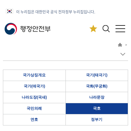
이 누리집은 대한민국 공식 전자정부 누리집입니다.
>
국가상징개요
국기(태극기)
국가(애국가)
국화(무궁화)
나라도장(국새)
나라문장
국민의례
국호
연호
정부기