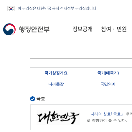
이 누리집은 대한민국 공식 전자정부 누리집입니다.
정보공개
참여 · 민원
국가상징개요
국기(태극기)
나라문장
국민의례
국호
「나라의 칭호! 국호」
우리
로 약칭하여 쓸 수 있다.