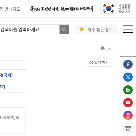
집 안내지도
자주 찾는 정보
>
인쇄하기
(국새)
부기
국(韓國)으