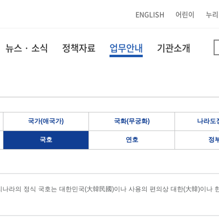
ENGLISH
어린이
누리
뉴스 · 소식
정책자료
업무안내
기관소개
국가(애국가)
국화(무궁화)
나라도장
국호
연호
정
나라의 정식 국호는 대한민국(大韓民國)이나 사용의 편의상 대한(大韓)이나 한