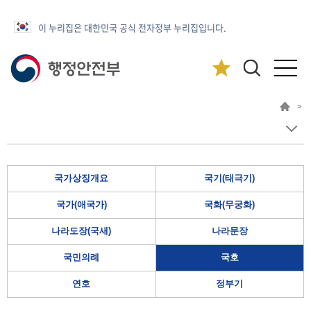
이 누리집은 대한민국 공식 전자정부 누리집입니다.
>
국가상징개요
국기(태극기)
국가(애국가)
국화(무궁화)
나라도장(국새)
나라문장
국민의례
국호
연호
정부기