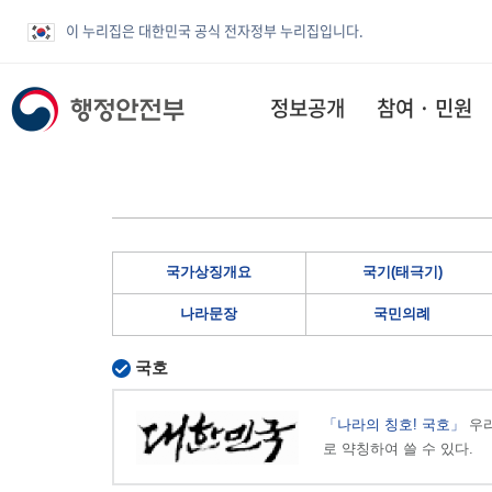
이 누리집은 대한민국 공식 전자정부 누리집입니다.
정보공개
참여 · 민원
국가상징개요
국기(태극기)
나라문장
국민의례
국호
「나라의 칭호! 국호」
우리
로 약칭하여 쓸 수 있다.