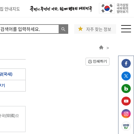
집 안내지도
자주 찾는 정보
>
인쇄하기
(국새)
부기
국(韓國)으