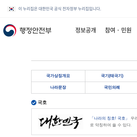
이 누리집은 대한민국 공식 전자정부 누리집입니다.
정보공개
참여 · 민원
국가상징개요
국기(태극기)
나라문장
국민의례
국호
「나라의 칭호! 국호」
우리
로 약칭하여 쓸 수 있다.