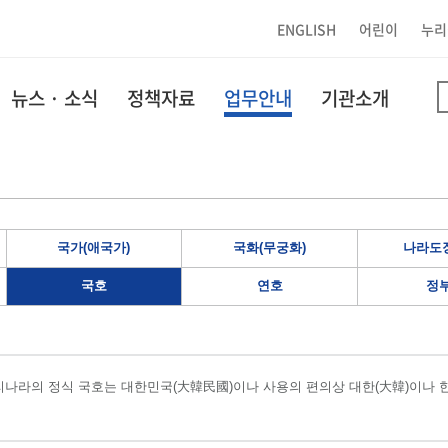
ENGLISH
어린이
누리
뉴스 · 소식
정책자료
업무안내
기관소개
국가(애국가)
국화(무궁화)
나라도장
국호
연호
정
나라의 정식 국호는 대한민국(大韓民國)이나 사용의 편의상 대한(大韓)이나 한