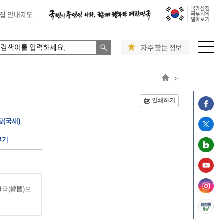
집 안내지도
자주 찾는 정보
>
인쇄하기
(국새)
부기
국(韓國)으