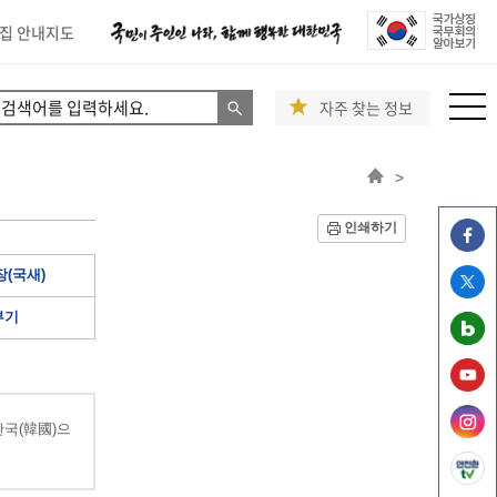
집 안내지도
자주 찾는 정보
>
인쇄하기
(국새)
부기
국(韓國)으