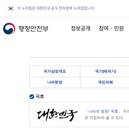
이 누리집은 대한민국 공식 전자정부 누리집입니다.
정보공개
참여 · 민원
국가상징개요
국기(태극기)
나라문장
국민의례
국호
「나라의 칭호! 국호」
우리
로 약칭하여 쓸 수 있다.