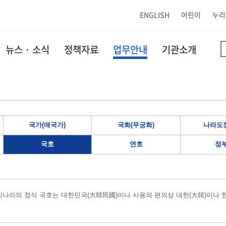
ENGLISH
어린이
누리
뉴스 · 소식
정책자료
업무안내
기관소개
국가(애국가)
국화(무궁화)
나라도장
국호
연호
정
나라의 정식 국호는 대한민국(大韓民國)이나 사용의 편의상 대한(大韓)이나 한