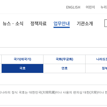
ENGLISH
어린이
누리
뉴스 · 소식
정책자료
업무안내
기관소개
국가(애국가)
국화(무궁화)
나라도장
국호
연호
정
나라의 정식 국호는 대한민국(大韓民國)이나 사용의 편의상 대한(大韓)이나 한