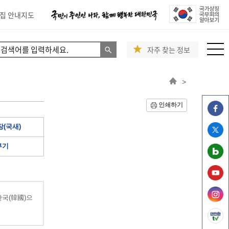
집 안내지도
자주 찾는 정보
>
인쇄하기
(국새)
부기
국(韓國)으