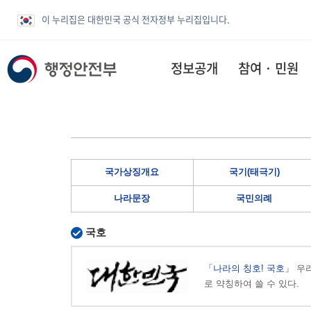
이 누리집은 대한민국 공식 전자정부 누리집입니다.
정보공개
참여 · 민원
국가상징개요
국기(태극기)
나라문장
국민의례
국호
「나라의 칭호! 국호」
우리
로 약칭하여 쓸 수 있다.