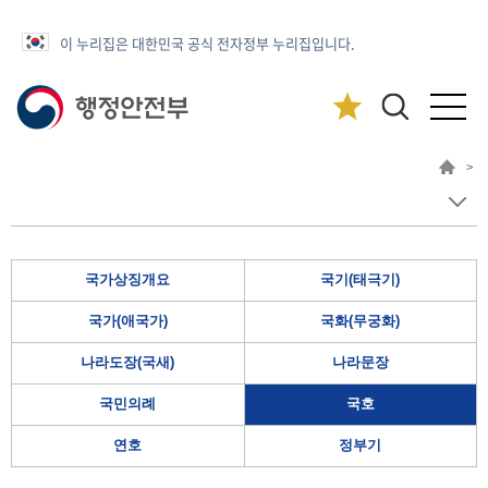
이 누리집은 대한민국 공식 전자정부 누리집입니다.
>
국가상징개요
국기(태극기)
국가(애국가)
국화(무궁화)
나라도장(국새)
나라문장
국민의례
국호
연호
정부기