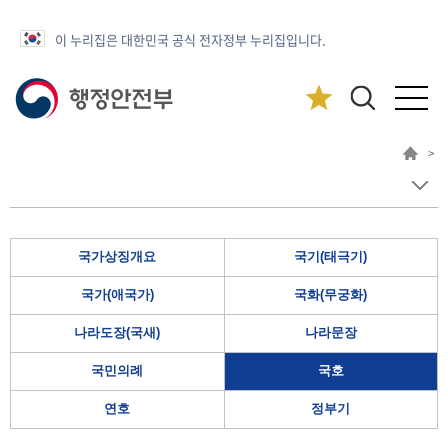
이 누리집은 대한민국 공식 전자정부 누리집입니다.
>
국가상징개요
국기(태극기)
국가(애국가)
국화(무궁화)
나라도장(국새)
나라문장
국민의례
국호
연호
정부기