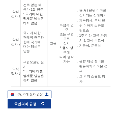
전주 없는 애
국가 1절 연주
월(月) 단위 이하로
약식
* 국기에 대한
실시되는 정례회의
절차 1
맹세문 낭송은
체육행사, 부서 단
하지 않음
묵념곡 연
위 이하의 소규모
주
워크숍
국기에 대한
또는 구령
1주 미만 교육 과정
경례곡 연주와
으로
약식
의 입교식·수료식
함께 국기에
없음
실시
절차 2
기공식, 준공식
대한 맹세문
* 행사 성
낭송
격에
따라 생략
음향 재생 설비를
가능
구령으로만 실
활용하기 어려운 경
시
약식
* 국기에 대한
우
절차 3
맹세문 낭송은
그 밖의 소규모 행
하지 않음
사
국민의례 절차 영상
국민의례 규정