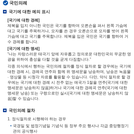
국민의례
국기에 대한 예의 표시
[국기에 대한 경례]
제복을 입지 아니한 국민은 국기를 향하여 오른손을 펴서 왼쪽 가슴에
대고 국기를 주목하거나, 모자를 쓴 경우 오른손으로 모자를 벗어 왼쪽
가슴에 대고 국기를 주목합니다. 제복을 입은 국민은 국기를 향하여 거
수 경례를 합니다.
[국기에 대한 맹세]
“나는 자랑스러운 태극기 앞에 자유롭고 정의로운 대한민국의 무궁한 영
광을 위하여 충성을 다할 것을 굳게 다짐합니다.”
각종 의식에서 행하는 국민의례 절차를 정식 절차로 할 경우에는 국기에
대한 경례 시, 경례곡 연주와 함께 위 맹세문을 낭송하며, 낭송은 녹음물
· 영상물 등 시청각 자료를 활용할 수 있습니다. 다만, 약식 절차로 할 경
우에는 국기에 대한 경례 시 전주 없는 애국가 1절을 연주(국기에 대한
맹세문은 낭송하지 않음)하거나 국기에 대한 경례곡 연주(국기에 대한
맹세문 낭송) 또는 구령으로만 실시(국기에 대한 맹세문은 낭송하지 않
음)할 수 있습니다.
국민의례 절차
1. 정식절차로 시행해야 하는 경우
국경일 및 법정기념일 기념식 등 정부 주요 행사나 각급 중앙행정기
관의 공식행사