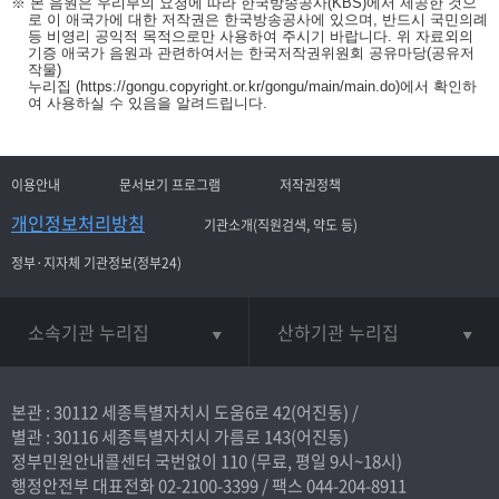
※ 본 음원은 우리부의 요청에 따라 한국방송공사(KBS)에서 제공한 것으
로 이 애국가에 대한 저작권은 한국방송공사에 있으며, 반드시 국민의례
등 비영리 공익적 목적으로만 사용하여 주시기 바랍니다. 위 자료외의
기증 애국가 음원과 관련하여서는 한국저작권위원회 공유마당(공유저
작물)
누리집
(https://gongu.copyright.or.kr/gongu/main/main.do)
에서 확인하
여 사용하실 수 있음을 알려드립니다.
이용안내
문서보기 프로그램
저작권정책
개인정보처리방침
기관소개(직원검색, 약도 등)
정부·지자체 기관정보(정부24)
소속기관 누리집
산하기관 누리집
본관 : 30112 세종특별자치시 도움6로 42(어진동) /
별관 : 30116 세종특별자치시 가름로 143(어진동)
정부민원안내콜센터 국번없이
110
(무료, 평일 9시~18시)
행정안전부 대표전화
02-2100-3399
/ 팩스 044-204-8911