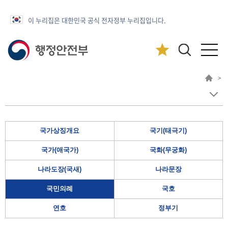
이 누리집은 대한민국 공식 전자정부 누리집입니다.
>
국가상징개요
국기(태극기)
국가(애국가)
국화(무궁화)
나라도장(국새)
나라문장
국민의례
국호
연호
정부기