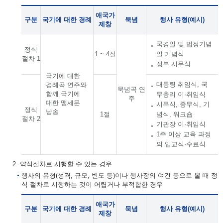
애국가
구분
국기에 대한 경례
묵념
행사 유형(예시)
제창
국경일 및 법정기념
정식
1 ~ 4절
일 기념식
절차 1
정부 시무식
국기에 대한
대통령 취임식, 국
경례곡 연주와
묵념곡 연
함께 국기에
무총리 이·취임식
주
대한 맹세문
시무식, 종무식, 기
정식
낭송
1절
념식, 워크숍
절차 2
기관장 이·취임식
1주 이상 교육 과정
의 입교식·수료식
2. 약식절차로 시행할 수 있는 경우
행사의 유형(성격, 규모, 빈도 등)이나 행사장의 여건 등으로 볼 때 정
식 절차로 시행하는 것이 어렵거나 부적합한 경우
애국가
구분
국기에 대한 경례
묵념
행사 유형(예시)
제창