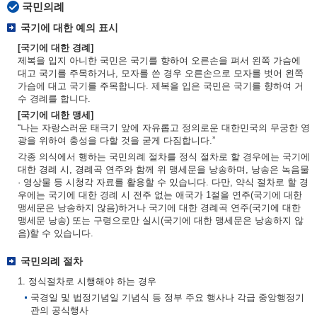
국민의례
국기에 대한 예의 표시
[국기에 대한 경례]
제복을 입지 아니한 국민은 국기를 향하여 오른손을 펴서 왼쪽 가슴에
대고 국기를 주목하거나, 모자를 쓴 경우 오른손으로 모자를 벗어 왼쪽
가슴에 대고 국기를 주목합니다. 제복을 입은 국민은 국기를 향하여 거
수 경례를 합니다.
[국기에 대한 맹세]
“나는 자랑스러운 태극기 앞에 자유롭고 정의로운 대한민국의 무궁한 영
광을 위하여 충성을 다할 것을 굳게 다짐합니다.”
각종 의식에서 행하는 국민의례 절차를 정식 절차로 할 경우에는 국기에
대한 경례 시, 경례곡 연주와 함께 위 맹세문을 낭송하며, 낭송은 녹음물
· 영상물 등 시청각 자료를 활용할 수 있습니다. 다만, 약식 절차로 할 경
우에는 국기에 대한 경례 시 전주 없는 애국가 1절을 연주(국기에 대한
맹세문은 낭송하지 않음)하거나 국기에 대한 경례곡 연주(국기에 대한
맹세문 낭송) 또는 구령으로만 실시(국기에 대한 맹세문은 낭송하지 않
음)할 수 있습니다.
국민의례 절차
1. 정식절차로 시행해야 하는 경우
국경일 및 법정기념일 기념식 등 정부 주요 행사나 각급 중앙행정기
관의 공식행사