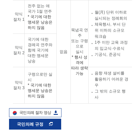
전주 없는 애
국가 1절 연주
월(月) 단위 이하로
약식
* 국기에 대한
실시되는 정례회의
절차 1
맹세문 낭송은
체육행사, 부서 단
하지 않음
묵념곡 연
위 이하의 소규모
주
워크숍
국기에 대한
또는 구령
1주 미만 교육 과정
경례곡 연주와
으로
약식
의 입교식·수료식
함께 국기에
없음
실시
절차 2
기공식, 준공식
대한 맹세문
* 행사 성
낭송
격에
따라 생략
음향 재생 설비를
가능
구령으로만 실
활용하기 어려운 경
시
약식
* 국기에 대한
우
절차 3
맹세문 낭송은
그 밖의 소규모 행
하지 않음
사
국민의례 절차 영상
국민의례 규정