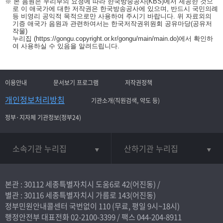
※ 본 음원은 우리부의 요청에 따라 한국방송공사(KBS)에서 제공한 것으
로 이 애국가에 대한 저작권은 한국방송공사에 있으며, 반드시 국민의례
등 비영리 공익적 목적으로만 사용하여 주시기 바랍니다. 위 자료외의
기증 애국가 음원과 관련하여서는 한국저작권위원회 공유마당(공유저
작물)
누리집
(https://gongu.copyright.or.kr/gongu/main/main.do)
에서 확인하
여 사용하실 수 있음을 알려드립니다.
이용안내
문서보기 프로그램
저작권정책
개인정보처리방침
기관소개(직원검색, 약도 등)
정부·지자체 기관정보(정부24)
소속기관 누리집
산하기관 누리집
본관 : 30112 세종특별자치시 도움6로 42(어진동) /
별관 : 30116 세종특별자치시 가름로 143(어진동)
정부민원안내콜센터 국번없이
110
(무료, 평일 9시~18시)
행정안전부 대표전화
02-2100-3399
/ 팩스 044-204-8911