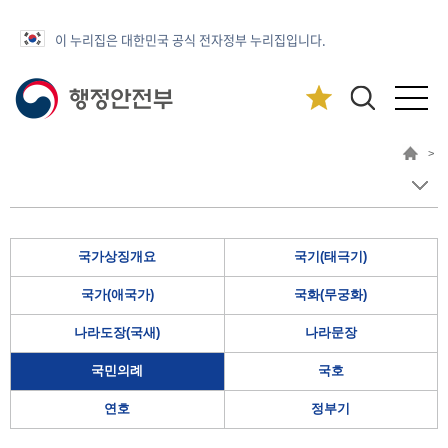
이 누리집은 대한민국 공식 전자정부 누리집입니다.
>
국가상징개요
국기(태극기)
국가(애국가)
국화(무궁화)
나라도장(국새)
나라문장
국민의례
국호
연호
정부기